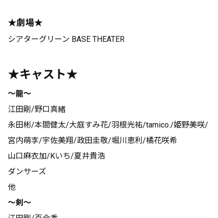
★劇場★
シアターグリーン BASE THEATER
★キャスト★
～龍～
江田剛/野口真緒
永田彬/本間健太/大庭すみ花/羽根光祐/tamico./姫野美咲/
宮内萌李/宇佐美翔/政田圭敬/堀川恵利/橘花咲希
山口麻衣加/Kいち/夏井貴浩
ダンサーズ
他
～剣～