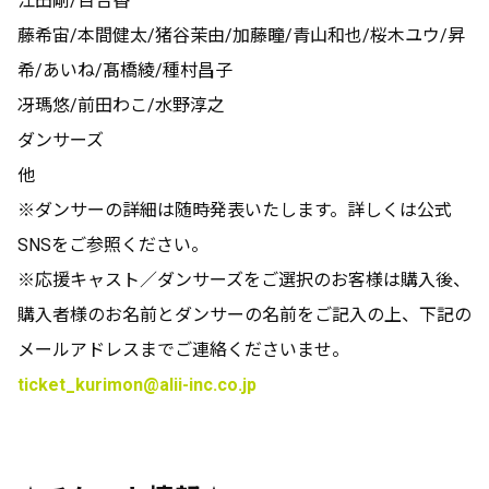
江田剛/百合香
藤希宙/本間健太/猪谷茉由/加藤瞳/青山和也/桜木ユウ/昇
希/あいね/髙橋綾/種村昌子
冴瑪悠/前田わこ/水野淳之
ダンサーズ
他
※ダンサーの詳細は随時発表いたします。詳しくは公式
SNSをご参照ください。
※応援キャスト／ダンサーズをご選択のお客様は購入後、
購入者様のお名前とダンサーの名前をご記入の上、下記の
メールアドレスまでご連絡くださいませ。
ticket_kurimon@alii-inc.co.jp