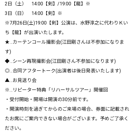
2日（土） 14:00【剣】/19:00【龍】※
3日（日） 14:00【剣】※
※7月26日(土)19:00【剣】公演は、水野淳之に代わりＫい
ち【龍】が出演いたします。
★…カーテンコール撮影会(江田剛さんは不参加になりま
す)
◆…シーン再現撮影会(江田剛さん不参加になります)
◎…合同アフタートーク(出演者は後日発表いたします)
▲…お見送り会
※…リピーター特典「リハーサルツアー」開催回
・受付開始・開場は開演の30分前です。
・開演時刻を過ぎてからのご来場の場合、券面に記載され
たお席にご案内できない場合がございます。予めご了承く
ださい。