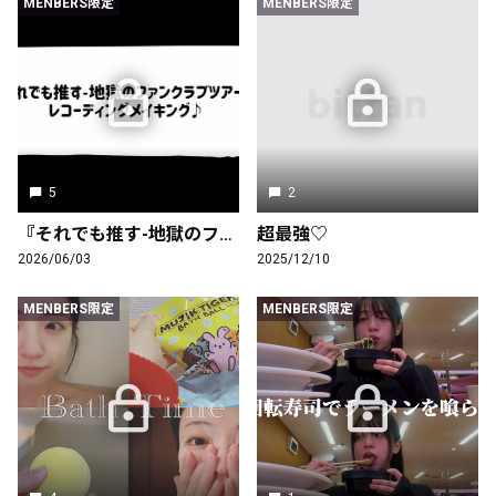
MENBERS限定
MENBERS限定
5
2
『それでも推す-地獄のファンクラブツアー-』レコーディングメイキング
超最強♡
2026/06/03
2025/12/10
MENBERS限定
MENBERS限定