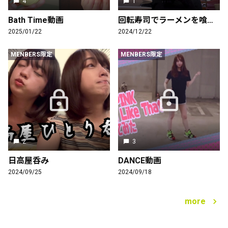
4
1
Bath Time動画
回転寿司でラーメンを喰らう
2025/01/22
2024/12/22
MENBERS限定
MENBERS限定
2
3
日高屋呑み
DANCE動画
2024/09/25
2024/09/18
more