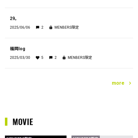
29。
2025/06/06
2
MENBERS限定
福岡log
2025/03/30
5
2
MENBERS限定
more
MOVIE