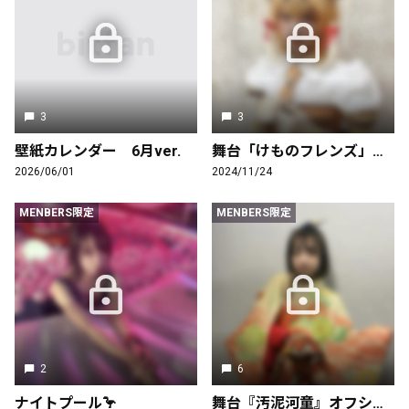
3
3
壁紙カレンダー 6月ver.
舞台「けものフレンズ」オフショット
2026/06/01
2024/11/24
MENBERS限定
MENBERS限定
2
6
ナイトプール🦩
舞台『汚泥河童』オフショット